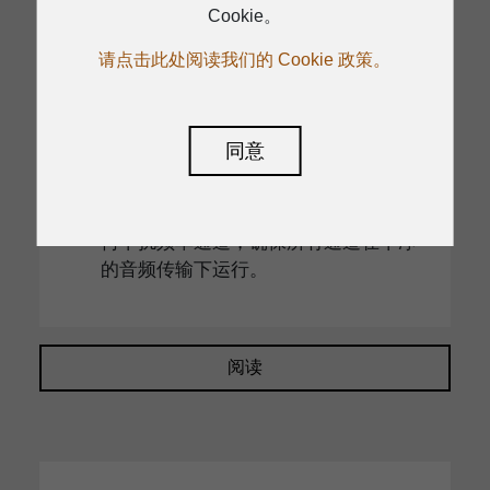
Cookie。
射器配合使用。接收器采用1/2英寸结
构，可直接锁定在箱体上。
请点击此处阅读我们的 Cookie 政策。
单通道无线传输系统可与腰挂和手持发
射器配合使用，接收器采用塑料结构。
每个频率的智能识别ID可有效防止干
同意
扰。D-899R接收器具有平衡和非平衡输
出，方便与任何类型的音响设备连接。
D-899R系统可自动扫描并连接，避免任
何干扰频率通道，确保所有通道在干净
的音频传输下运行。
阅读