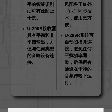
率的智能识别
风配备了红外
ID可有效防止
（IR）同步技
干扰。
术，使用更方
便。
U-299R接收器
具有平衡和非
U-299R系统可
平衡输出，方
自动扫描并连
便与任何类型
接，避免任何
的音响设备连
干扰频率通
接。
道，确保所有
通道在干净的
音频传输下运
行。