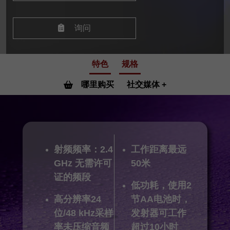
询问
特色
规格
哪里购买
社交媒体
射频频率：2.4
工作距离最远
GHz 无需许可
50米
证的频段
低功耗，使用2
高分辨率24
节AA电池时，
位/48 kHz采样
发射器可工作
率未压缩音频
超过10小时