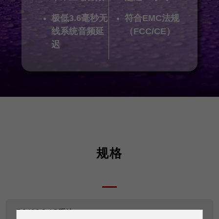
极低3.6毫秒无
符合EMC法规
线系统音频延
（FCC/CE）
迟
规格
D2402 2.4G系统