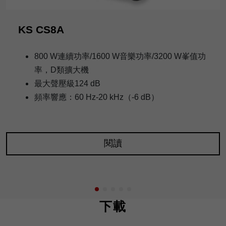
KS CS8A
800 W連續功率/1600 W音樂功率/3200 W峯值功
率，D類擴大機
最大聲壓級124 dB
頻率響應：60 Hz-20 kHz（-6 dB）
閱讀
下載