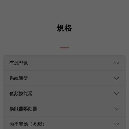
規格
有源型號
系統類型
低頻換能器
換能器驅動器
頻率響應（-6dB）