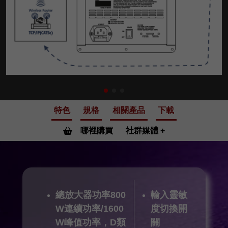
特色
規格
相關產品
下載
哪裡購買
社群媒體
總放大器功率800
輸入靈敏
W連續功率/1600
度切換開
W峰值功率，D類
關