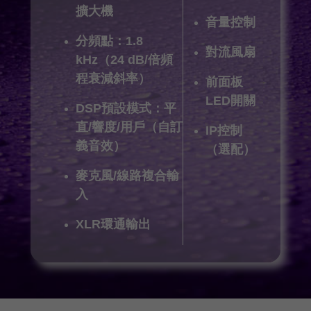
擴大機
音量控制
分頻點：1.8
對流風扇
kHz（24 dB/倍頻
程衰減斜率）
前面板
LED開關
DSP預設模式：平
直/響度/用戶（自訂
IP控制
義音效）
（選配）
麥克風/線路複合輸
入
XLR環通輸出