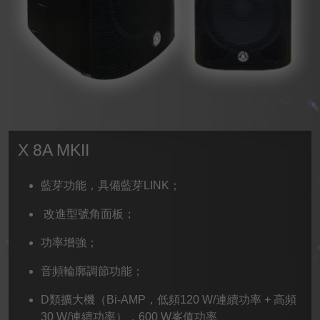
X 8A MKII
藍芽功能，具備藍芽LINK；
改進型號角面板；
功率增強；
音頻輪廓調節功能；
D類擴大機（Bi-AMP，低頻120 W/連續功率 + 高頻
30 W/連續功率），600 W峯值功率