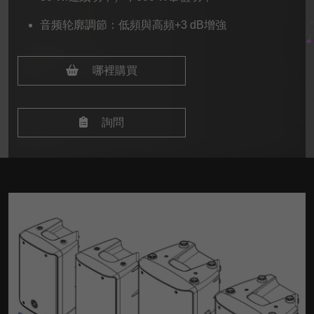
音频轮廓調節：低頻與高頻+3 dB增強
哪裡購買
詢問