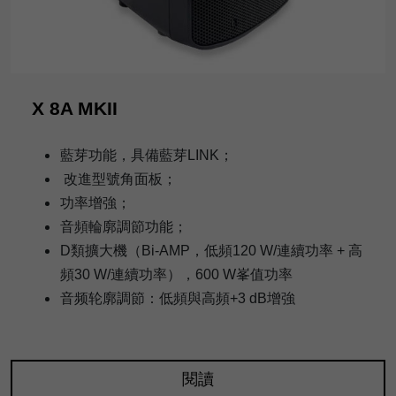
X 8A MKII
藍芽功能，具備藍芽LINK；
改進型號角面板；
功率增強；
音頻輪廓調節功能；
D類擴大機（Bi-AMP，低頻120 W/連續功率 + 高
頻30 W/連續功率），600 W峯值功率
音频轮廓調節：低頻與高頻+3 dB增強
閱讀