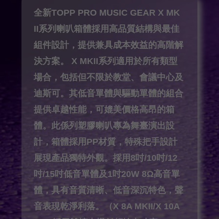
全新TOPP PRO MUSIC GEAR X MK
II系列喇叭箱體採用高品質結構與最佳
組件設計，提供兼具成本效益的高階解
決方案。
X MKII系列適用於所有類型
場合，包括但不限於教堂、會議中心及
迪斯可。其低音單體與驅動單體的組合
提供卓越性能，可媲美價格高昂的箱
體。此係列塑膠喇叭專為舞臺演出設
計，箱體採用PP材質，特殊把手設計
展現產品獨特外觀。採用8吋/10吋/12
吋/15吋低音單體及1吋20W 8Ω高音單
體，具有音質清晰、低音深沉特色，聲
音表現乾淨利落。（X 8A MKII/X 10A