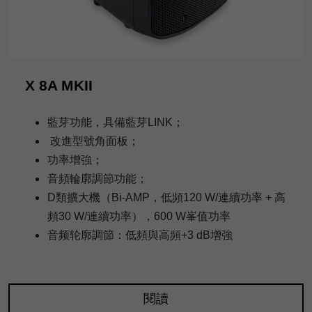
X 8A MKII
藍芽功能，具備藍芽LINK；
改進型號角面板；
功率增強；
音頻輪廓調節功能；
D類擴大機（Bi-AMP，低頻120 W/連續功率 + 高
頻30 W/連續功率），600 W峯值功率
音频轮廓調節：低頻與高頻+3 dB增強
閱讀