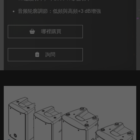
音频轮廓調節：低頻與高頻+3 dB增強
哪裡購買
詢問