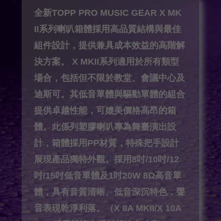
全新TOPP PRO MUSIC GEAR X MK
II系列喇叭箱體採用高品質結構與最佳
組件設計，提供兼具成本效益的高階解
決方案。
X MKII系列適用於所有類型
場合，包括但不限於教堂、會議中心及
迪斯可。其低音單體與驅動單體的組合
提供卓越性能，可媲美價格高昂的箱
體。此係列塑膠喇叭專為舞臺演出設
計，箱體採用PP材質，特殊把手設計
展現產品獨特外觀。採用8吋/10吋/12
吋/15吋低音單體及1吋20W 8Ω高音單
體，具有音質清晰、低音深沉特色，聲
音表現乾淨利落。（X 8A MKII/X 10A