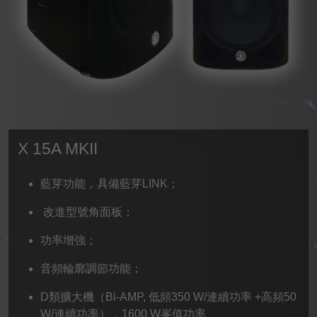
X 15A MKII
藍芽功能，具備藍芽LINK；
改進型號角面板；
功率增強；
音頻輪廓調節功能；
D類擴大機（Bi-AMP, 低頻350 W/連續功率 +高頻50
W/連續功率），1600 W峯值功率