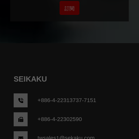
訂閱
SEIKAKU
+
886-4-22313737-7151
+886-4-22302590
twsales1@sekaku.com