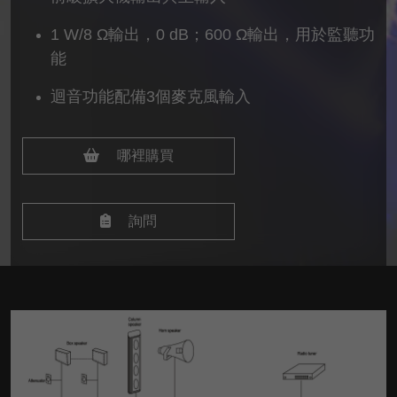
1 W/8 Ω輸出，0 dB；600 Ω輸出，用於監聽功
能
迴音功能配備3個麥克風輸入
哪裡購買
詢問