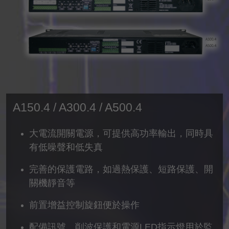
A150.4 / A300.4 / A500.4
大電流開關電源，可提供高功率輸出，同時具
有低噪聲和低失真
完善的保護電路，如過熱保護、短路保護、開
關機靜音等
前置增益控制旋鈕便於操作
配備訊號、削波保護和電源LED指示燈用於監