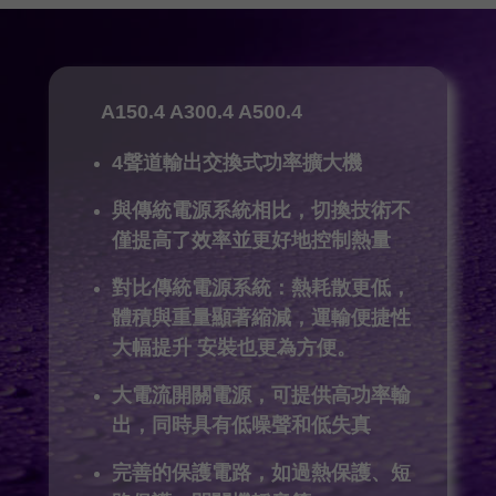
A150.4 A300.4 A500.4
4聲道輸出交換式功率擴大機
與傳統電源系統相比，切換技術不
僅提高了效率並更好地控制熱量
對比傳統電源系統：熱耗散更低，
體積與重量顯著縮減，運輸便捷性
大幅提升
安裝也更為方便。
大電流開關電源，可提供高功率輸
出，同時具有低噪聲和低失真
完善的保護電路，如過熱保護、短