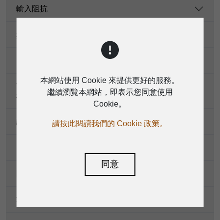
輸入阻抗
頻率響應<br/>(額定輸出功率10 dB ，8 Ω 負載)
電壓增益
本網站使用 Cookie 來提供更好的服務。
THD+N<br/>（1 kHz參考頻率，1/8額定功率，A加
繼續瀏覽本網站，即表示您同意使用
權）
Cookie。
訊噪比<br/>（參考額定功率，A加權）
請按此閱讀我們的 Cookie 政策。
串音（低於額定功率）
同意
阻尼係數（IK 8 Ω）
功率/輸出電路