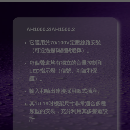
AH1000.2/AH1500.2
它適用於70/100V定壓線路安裝
（可通過撥碼開關選擇）。
每個聲道均有獨立的音量控制和
LED指示燈（信號、削波和保
護）。
輸入和輸出連接採用歐式插座。
其1U 19吋機架尺寸非常適合多種
類型的安裝，充分利用其多聲道設
計