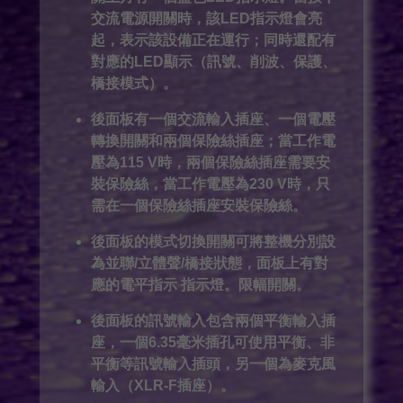
交流電源開關時，該LED指示燈會亮
起，表示該設備正在運行；同時還配有
對應的LED顯示（訊號、削波、保護、
橋接模式）。
後面板有一個交流輸入插座、一個電壓
轉換開關和兩個保險絲插座；當工作電
壓為115 V時，兩個保險絲插座需要安
裝保險絲，當工作電壓為230 V時，只
需在一個保險絲插座安裝保險絲。
後面板的模式切換開關可將整機分別設
為並聯/立體聲/橋接狀態，面板上有對
應的電平指示
指示燈。限幅開關。
後面板的訊號輸入包含兩個平衡輸入插
座，一個6.35毫米插孔可使用平衡、非
平衡等訊號輸入插頭，另一個為麥克風
輸入（XLR-F插座）。