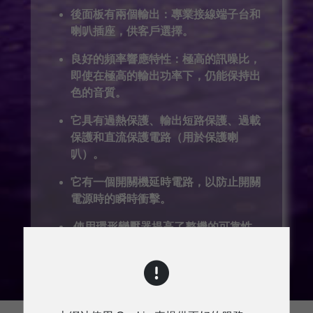
後面板有兩個輸出：專業接線端子台和
喇叭插座，供客戶選擇。
良好的頻率響應特性：極高的訊噪比，
即使在極高的輸出功率下，仍能保持出
色的音質。
它具有過熱保護、輸出短路保護、過載
保護和直流保護電路（用於保護喇
叭）。
它有一個開關機延時電路，以防止開關
電源時的瞬時衝擊。
使用環形變壓器提高了整機的可靠性。