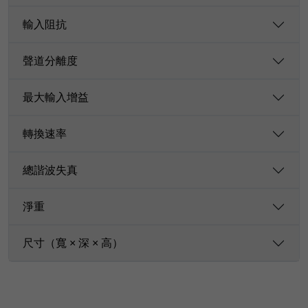
輸入阻抗
聲道分離度
最大輸入增益
轉換速率
總諧波失真
淨重
尺寸（寬 × 深 × 高）