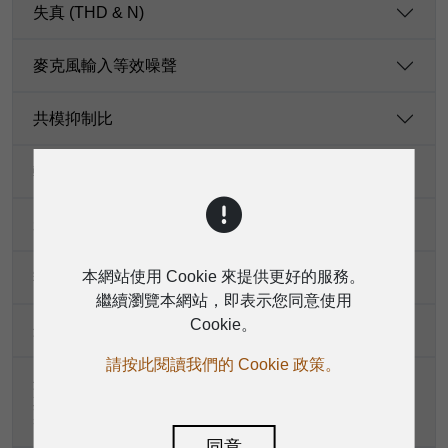
失真 (THD & N)
麥克風輸入等效噪聲
共模抑制比
輸入增益（20 Hz-20 kHz）
衰減（串音20 Hz-20 kHz）
本網站使用 Cookie 來提供更好的服務。
額定輸出電平
繼續瀏覽本網站，即表示您同意使用
Cookie。
最大輸出電平
請按此閱讀我們的 Cookie 政策。
最大電壓增益（等化器和PAN/BAL旋鈕置爲0 dB，
其他所有旋鈕或推桿置为最大，1 kHz訊號，阻抗
=600 Ω）
同意