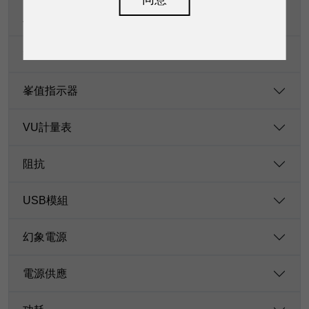
主混音噪音（20 Hz-20 kHz）
等化
峯值指示器
VU計量表
阻抗
USB模組
幻象電源
電源供應