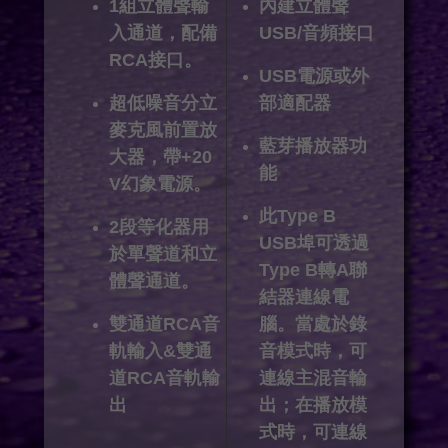
1組立體聲輸
內建立體聲
入通道，配備
USB/音頻接口
RCA接口。
USB電源或外
超低噪音分立
部適配器
麥克風前置放
藍芽播放器功
大器，帶+20
能
V幻象電源。
此Type B
2段等化器用
USB埠可透過
於單聲道和立
Type B轉A聯
體聲通道。
結器連線電
雙通道RCA音
腦。當處於錄
軌輸入&雙通
音模式時，可
道RCA音軌輸
連線主混音輸
出
出；在播放模
式時，可連線