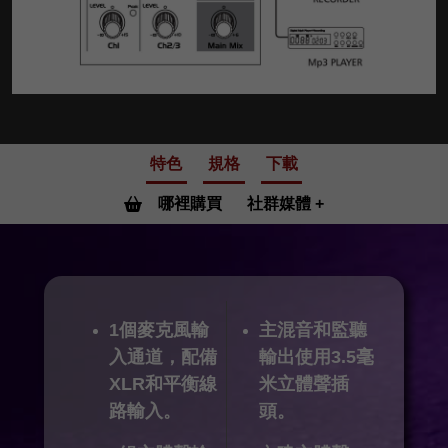
特色
規格
下載
哪裡購買
社群媒體
1個麥克風輸
主混音和監聽
入通道，配備
輸出使用3.5毫
XLR和平衡線
米立體聲插
路輸入。
頭。