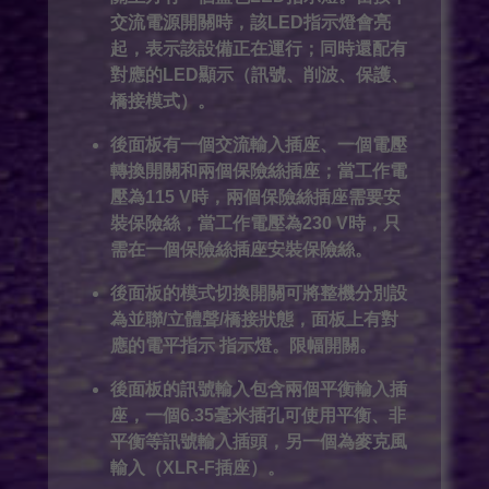
交流電源開關時，該LED指示燈會亮
起，表示該設備正在運行；同時還配有
對應的LED顯示（訊號、削波、保護、
橋接模式）。
後面板有一個交流輸入插座、一個電壓
轉換開關和兩個保險絲插座；當工作電
壓為115 V時，兩個保險絲插座需要安
裝保險絲，當工作電壓為230 V時，只
需在一個保險絲插座安裝保險絲。
後面板的模式切換開關可將整機分別設
為並聯/立體聲/橋接狀態，面板上有對
應的電平指示
指示燈。限幅開關。
後面板的訊號輸入包含兩個平衡輸入插
座，一個6.35毫米插孔可使用平衡、非
平衡等訊號輸入插頭，另一個為麥克風
輸入（XLR-F插座）。