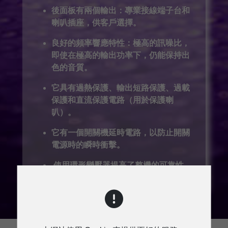
後面板有兩個輸出：專業接線端子台和
喇叭插座，供客戶選擇。
良好的頻率響應特性：極高的訊噪比，
即使在極高的輸出功率下，仍能保持出
色的音質。
它具有過熱保護、輸出短路保護、過載
保護和直流保護電路（用於保護喇
叭）。
它有一個開關機延時電路，以防止開關
電源時的瞬時衝擊。
使用環形變壓器提高了整機的可靠性。