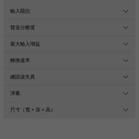
輸入阻抗
聲道分離度
最大輸入增益
轉換速率
總諧波失真
淨重
尺寸（寬 × 深 × 高）