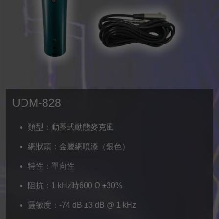
UDM-828
類型：動圈式動態麥克風
網狀頭：金屬網噴漆（銀色）
特性：單向性
阻抗：1 kHz時600 Ω ±30%
靈敏度：-74 dB ±3 dB @ 1 kHz