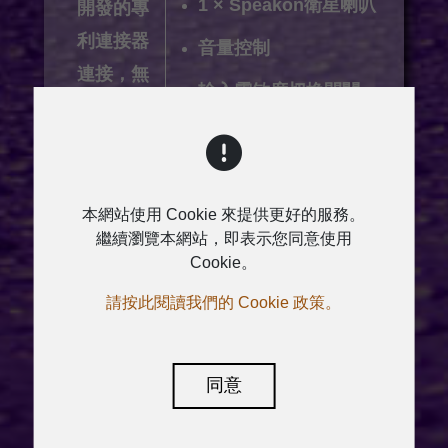
1 × Speakon衛星喇叭
開發的專
利連接器
音量控制
連接，無
輸入靈敏度切換開關
需額外的
模式選擇開關
信號線。
1000 * 2 D
OLED DSP顯示和控
制
類擴大機
本網站使用 Cookie 來提供更好的服務。
具有IP控
繼續瀏覽本網站，即表示您同意使用
IP控制/MP3和藍芽
Cookie。
制/LCD功
（選配）
請按此閱讀我們的 Cookie 政策。
能，
時尚的外
觀、完備
同意
的功能和
足夠的功