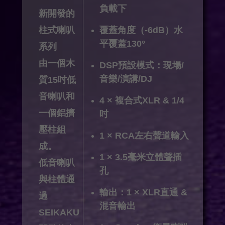
負載下
新開發的
柱式喇叭
覆蓋角度（-6dB）水
平覆蓋130°
系列
由一個木
DSP預設模式：現場/
音樂/演講/DJ
質15吋低
音喇叭和
4 × 複合式XLR & 1/4
一個鋁擠
吋
壓柱組
1 × RCA左右聲道輸入
成。
1 × 3.5毫米立體聲插
低音喇叭
孔
與柱體通
輸出：1 × XLR直通 &
過
混音輸出
SEIKAKU