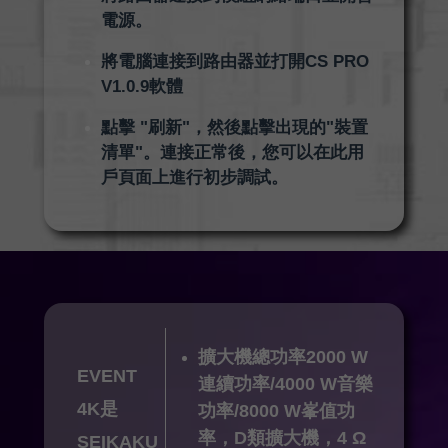
電源。
將電腦連接到路由器並打開CS PRO
V1.0.9軟體
點擊 "刷新"，然後點擊出現的"裝置
清單"。連接正常後，您可以在此用
戶頁面上進行初步調試。
擴大機總功率2000 W
EVENT
連續功率/4000 W音樂
4K是
功率/8000 W峯值功
率，D類擴大機，4 Ω
SEIKAKU