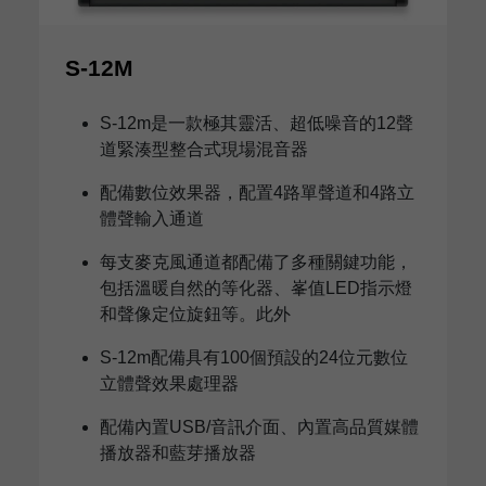
S-12M
S-12m是一款極其靈活、超低噪音的12聲
道緊湊型整合式現場混音器
配備數位效果器，配置4路單聲道和4路立
體聲輸入通道
每支麥克風通道都配備了多種關鍵功能，
包括溫暖自然的等化器、峯值LED指示燈
和聲像定位旋鈕等。此外
S-12m配備具有100個預設的24位元數位
立體聲效果處理器
配備內置USB/音訊介面、內置高品質媒體
播放器和藍芽播放器