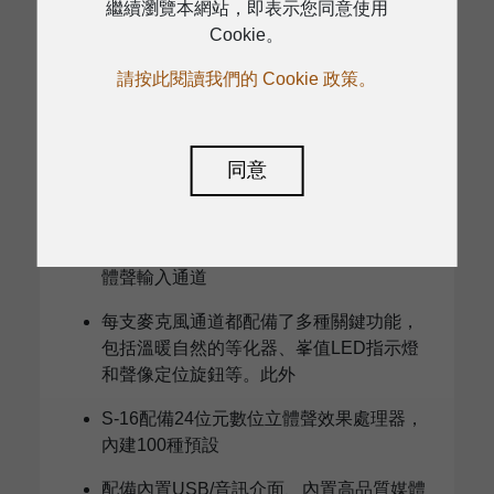
繼續瀏覽本網站，即表示您同意使用
Cookie。
請按此閱讀我們的 Cookie 政策。
S-16M
同意
S-16m是一款極其靈活、超低噪音的16聲
道緊湊型整合式現場混音器
配備數位效果器，配置8路單聲道和4路立
體聲輸入通道
每支麥克風通道都配備了多種關鍵功能，
包括溫暖自然的等化器、峯值LED指示燈
和聲像定位旋鈕等。此外
S-16配備24位元數位立體聲效果處理器，
內建100種預設
配備內置USB/音訊介面、內置高品質媒體