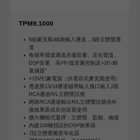
TPM9.1000
6組麥克風/線路輸入通道，3路立體聲通
道
每個單聲道通道具備音量、左右聲道、
DSP音量、高/中/低音量控制及+20 dB
衰減器"
+15V幻象電源（供電容式麥克風使用）
透過第13/14通道磁带輸入接口输入2路
RCA通道R/L立體聲訊號
两路RCA通道輸出R/L立體聲訊號供外
接效果器或其他裝置使用
擴大機模式選擇：立體聲、監聽、橋接
內建100種預設的DSP效果器
7段立體聲圖形等化器