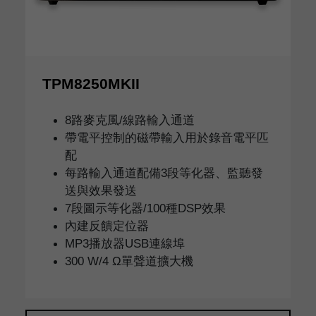
TPM8250MKII
8路麥克風/線路輸入通道
帶電平控制的磁帶輸入用於錄音電平匹
配
每路輸入通道配備3段等化器、監聽發
送與效果發送
7段圖示等化器/100種DSP效果
內建反饋定位器
MP3播放器USB連線埠
300 W/4 Ω單聲道擴大機