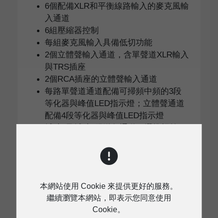
6個配備XLR和平衡線路輸入的麥克風輸
入通道
6組壓縮器控制
每組麥克風輸入具備低切功能
2個立體聲輸入通道，含單聲道XLR輸入
與TRS插座
2個RCA插座的立體聲輸入通道
每路單聲道通道配備可掃頻中頻的3段
等化器與峰值LED指示燈；立體聲通道
配備4段等化器與峰值LED指示燈
輔助1及輔助2發送每通道可選推桿前/
後，用於監聽或外部效果器
輔助3及DFX推桿後發送，用於內部效
果或監聽
每通道具備PFL/靜音功能，60毫米推桿
本網站使用 Cookie 來提供更好的服務。
進行電平控制
繼續瀏覽本網站，即表示您同意使用
每通道可分配至编组总线（GR）1/2、
Cookie。
编组总线（GR）3/4及主L-R匯流排