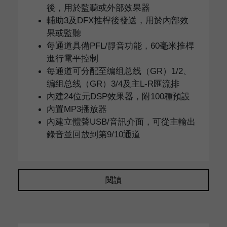
後，用於監聽或外部效果器
輔助3及DFX推桿後發送，用於內部效
果或監聽
每通道具備PFL/靜音功能，60毫米推桿
進行電平控制
每通道可分配至编组总线（GR）1/2、
编组总线（GR）3/4及主L-R匯流排
內建24位元DSP效果器，附100種預設
內置MP3播放器
內建立體聲USB/音訊介面，可從主輸出
錄音並回放到第9/10通道
閱讀