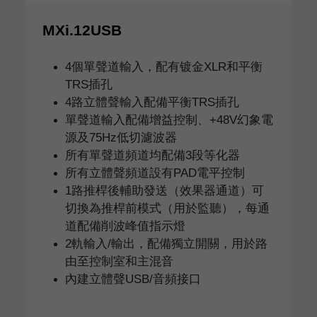
MXi.12USB
4個單聲道輸入，配有镀金XLR和平衡
TRS插孔
4路立體聲輸入配備平衡TRS插孔
單聲道輸入配備增益控制、+48V幻象電
源及75Hz低切濾波器
所有單聲道頻道均配備3段等化器
所有立體聲頻道設有PAD電平控制
1路推桿後輔助發送（效果器通道）可
切換為推桿前模式（用於監聽），每通
道配備削波峰值指示燈
2軌輸入/輸出，配備獨立開關，用於路
由至控制室和主混音
內建立體聲USB/音頻接口