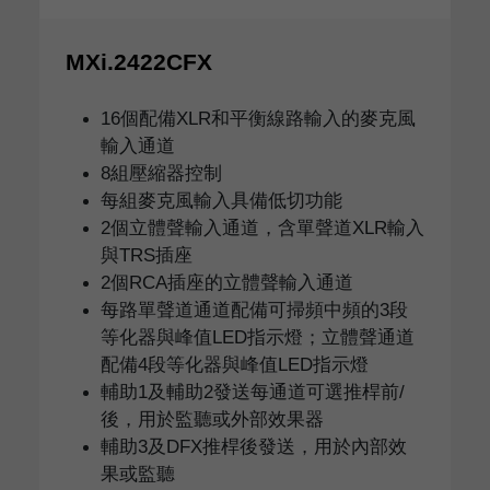
MXi.2422CFX
16個配備XLR和平衡線路輸入的麥克風
輸入通道
8組壓縮器控制
每組麥克風輸入具備低切功能
2個立體聲輸入通道，含單聲道XLR輸入
與TRS插座
2個RCA插座的立體聲輸入通道
每路單聲道通道配備可掃頻中頻的3段
等化器與峰值LED指示燈；立體聲通道
配備4段等化器與峰值LED指示燈
輔助1及輔助2發送每通道可選推桿前/
後，用於監聽或外部效果器
輔助3及DFX推桿後發送，用於內部效
果或監聽