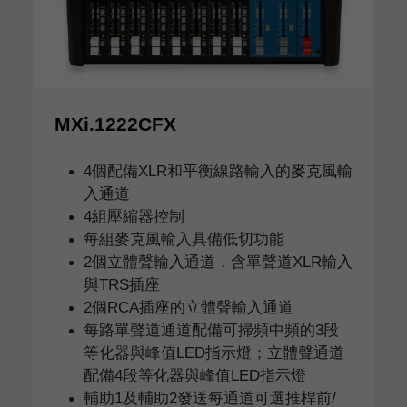
MXi.1222CFX
4個配備XLR和平衡線路輸入的麥克風輸
入通道
4組壓縮器控制
每組麥克風輸入具備低切功能
2個立體聲輸入通道，含單聲道XLR輸入
與TRS插座
2個RCA插座的立體聲輸入通道
每路單聲道通道配備可掃頻中頻的3段
等化器與峰值LED指示燈；立體聲通道
配備4段等化器與峰值LED指示燈
輔助1及輔助2發送每通道可選推桿前/