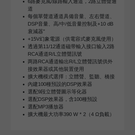
6路麥克風/線路輸入通道，2路立體聲通
道
每個單聲道通道具備音量、左右聲道、
DSP音量、高/中/低音量控制及+10 dB
衰減器"
+15V幻象電源（供電容式麥克風使用）
透過第11/12通道磁带輸入接口输入2路
RCA通道R/L立體聲訊號
两路RCA通道輸出R/L立體聲訊號供外
接效果器或其他裝置使用
擴大機模式選擇：立體聲、監聽、橋接
內建100種預設的DSP效果器
選配9段立體聲圖示等化器
選配DSP效果器，含100種預設
選配MP3播放器
擴大機最大功率390 W * 2（4 Ω負載）