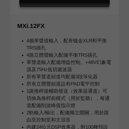
MXi.12FX
4個單聲道輸入，配有镀金XLR和平衡
TRS插孔
4路立體聲輸入配備平衡TRS插孔
單聲道輸入配備增益控制、+48V幻象電
源及75Hz低切濾波器
所有單聲道頻道均配備3段等化器
所有立體聲頻道設有PAD電平控制
1路推桿後輔助發送（效果器通道）可
切換為推桿前模式（用於監聽），每通
道配備削波峰值指示燈
2軌輸入/輸出，配備獨立開關，用於路
由至控制室和主混音
內建24位元DSP效果器，附100種預設