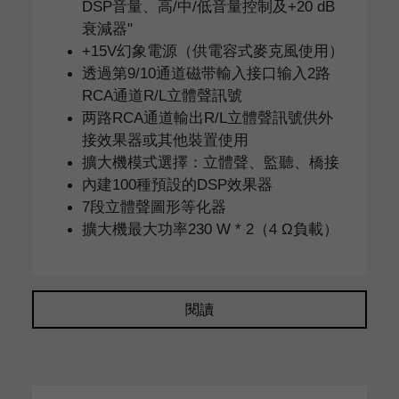
DSP音量、高/中/低音量控制及+20 dB
衰減器"
+15V幻象電源（供電容式麥克風使用）
透過第9/10通道磁带輸入接口输入2路
RCA通道R/L立體聲訊號
两路RCA通道輸出R/L立體聲訊號供外
接效果器或其他裝置使用
擴大機模式選擇：立體聲、監聽、橋接
內建100種預設的DSP效果器
7段立體聲圖形等化器
擴大機最大功率230 W * 2（4 Ω負載）
閱讀