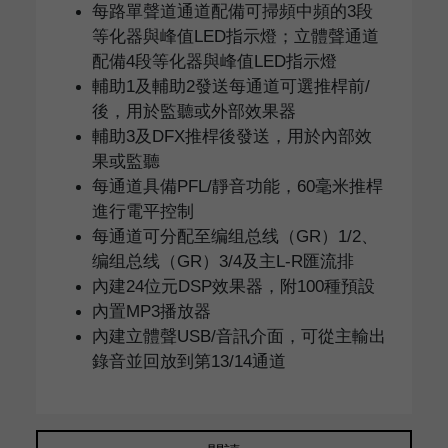
每路單聲道通道配備可掃頻中頻的3段
等化器與峰值LED指示燈；立體聲通道
配備4段等化器與峰值LED指示燈
輔助1及輔助2發送每通道可選推桿前/
後，用於監聽或外部效果器
輔助3及DFX推桿後發送，用於內部效
果或監聽
每通道具備PFL/靜音功能，60毫米推桿
進行電平控制
每通道可分配至编组总线（GR）1/2、
编组总线（GR）3/4及主L-R匯流排
內建24位元DSP效果器，附100種預設
內置MP3播放器
內建立體聲USB/音訊介面，可從主輸出
錄音並回放到第13/14通道