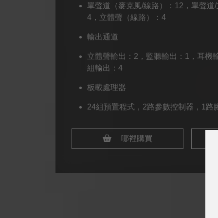
單聲道（麥克風/線路）：12，單聲道
4，立體聲（線路）：4
輸出通道
立體聲輸出：2，監聽輸出：1，耳機
組輸出：4
板載處理器
24組預置程式，2路參數控制器，1路
哪裡購買