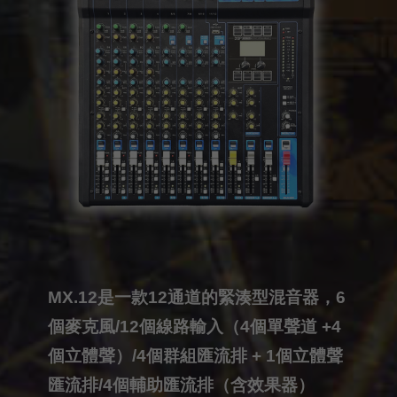
MX.12是一款12通道的緊湊型混音器，6
個麥克風/12個線路輸入（4個單聲道 +4
個立體聲）/4個群組匯流排 + 1個立體聲
匯流排/4個輔助匯流排（含效果器）