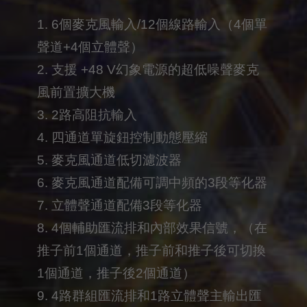
1. 6個麥克風輸入/12個線路輸入（4個單
聲道+4個立體聲）
2. 支援 +48 V幻象電源的超低噪聲麥克
風前置擴大機
3. 2路高阻抗輸入
4. 四通道單旋鈕控制動態壓縮
5. 麥克風通道低切濾波器
6. 麥克風通道配備可調中頻的3段等化器
7. 立體聲通道配備3段等化器
8. 4個輔助匯流排和內部效果信號，（在
推子前1個通道，推子前和推子後可切換
1個通道，推子後2個通道）
9. 4路群組匯流排和1路立體聲主輸出匯