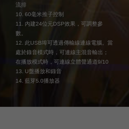
流排
10. 60毫米推子控制
11. 內建24位元DSP效果，可調整參
數。
12. 此USB埠可透過傳輸線連線電腦。當
處於錄音模式時，可連線主混音輸出；
在播放模式時，可連線立體聲通道9/10
13. U盤播放和錄音
14. 藍芽5.0播放器