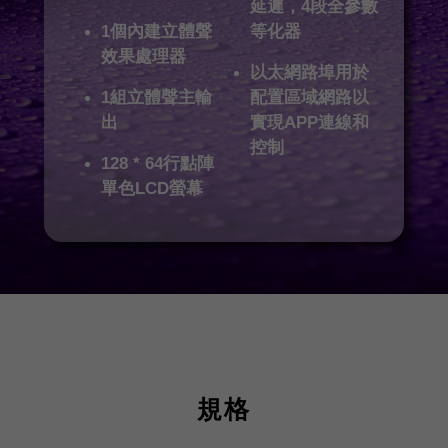
延遲，4段全參數
1個內建立體聲
等化器
效果處理器
以太網路埠用於
1組立體聲主輸
配置區域網路以
出
實現APP連線和
控制
128 * 64行點陣
單色LCD螢幕
規格