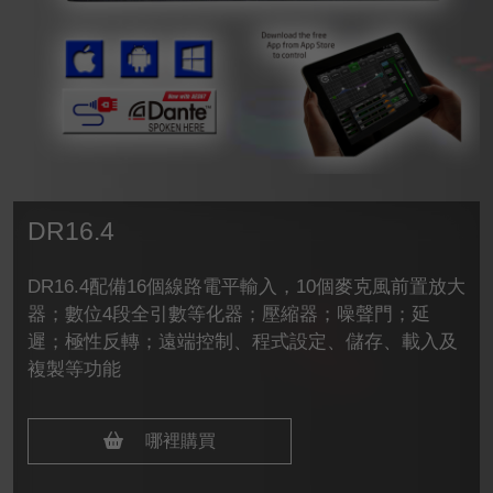
DR16.4
DR16.4配備16個線路電平輸入，10個麥克風前置放大
器；數位4段全引數等化器；壓縮器；噪聲門；延
遲；極性反轉；遠端控制、程式設定、儲存、載入及
複製等功能
哪裡購買