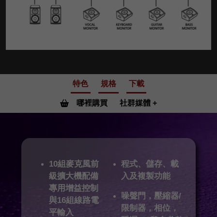
特色
規格
下載
哪裡購買
社群媒體
10組麥克風前
程式、儲存、載
級擴大機配備
入及複製功能
專用增益控制
噪聲門，壓縮器/
與16組線路電
限制器，相位，
平輸入