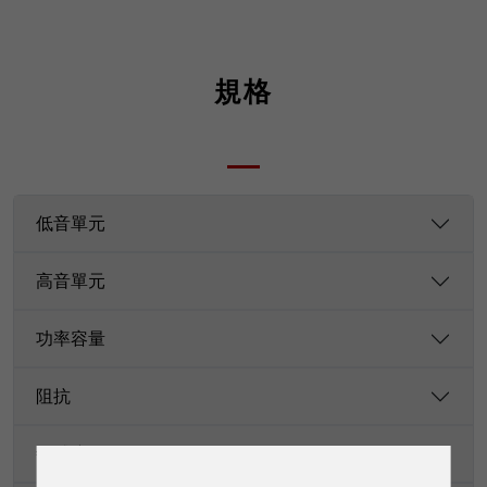
規格
低音單元
高音單元
功率容量
阻抗
敏感度（1 W/1 m）