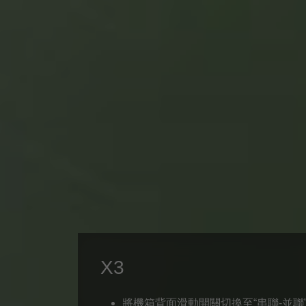
X3
將機箱背面滑動開關切換至“串聯-並聯