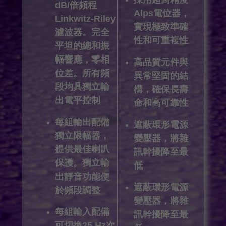
dB/倍頻程
Alps電位器，
Linkwitz-Riley
實現極致準確
濾波器。完全
性和可重複性
平坦的總和振
幅響應，零相
高品質元件與
位差。所有頻
異常堅固的結
段均具獨立輸
構，確保長壽
出電平控制
命和高可靠性
每組輸出配備
遮蔽環形電源
獨立限幅器，
變壓器，將雜
提供最佳喇叭
訊幹擾降至最
保護。獨立輸
低
出靜音功能便
遮蔽環形電源
於頻段調整
變壓器，將雜
每組輸入配備
訊幹擾降至最
可切換25 Hz次