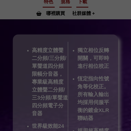
特色
規格
下載
哪裡購買
社群媒體
高精度立體聲
獨立相位反轉
二分頻/三分頻/
開關，可即時
單聲道四分頻
進行相位校正
限幅分音器，
恆定指向性號
專業級高精度
角等化校正。
立體聲二分頻/
所有輸入輸出
三3分頻/單聲道
均採用伺服平
四分頻電子分
衡的鍍金XLR
音器
聯結器
世界級效能24
採用超高精度