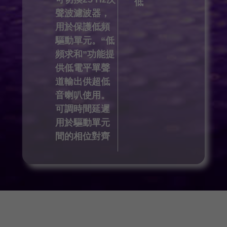
低
聲波濾波器，
用於保護低頻
驅動單元。“低
頻求和”功能提
供低電平單聲
道輸出供超低
音喇叭使用。
可調時間延遲
用於驅動單元
間的相位對齊