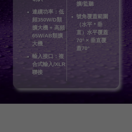
擴/監聽
連續功率：低
號角覆蓋範圍
頻350W/D類
（水平 * 垂
擴大機 + 高頻
直）水平覆蓋
65W/AB類擴
70° × 垂直覆
大機
蓋70°
輸入接口：複
合式輸入/XLR
聯接