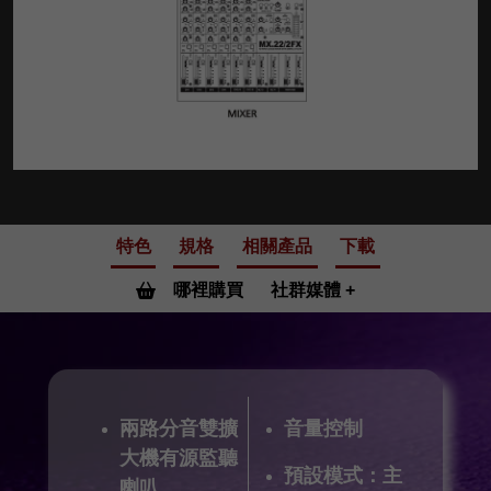
特色
規格
相關產品
下載
哪裡購買
社群媒體
兩路分音雙擴
音量控制
大機有源監聽
預設模式：主
喇叭