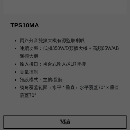
TPS10MA
兩路分音雙擴大機有源監聽喇叭
連續功率：低頻350W/D類擴大機 + 高頻65W/AB
類擴大機
輸入接口：複合式輸入/XLR聯接
音量控制
預設模式：主擴/監聽
號角覆蓋範圍（水平 * 垂直）水平覆蓋70° × 垂直
覆蓋70°
閱讀