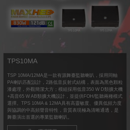
TPS10MA
TSP 10MA/12MA是一款有源舞臺監聽喇叭，採用同軸
PA喇叭匹配設計，2路低音反射式結構，表面為黑色顆粒
漆處理，外觀簡潔大方；模組採用低音350 W D類擴大機
+高音65 W AB類擴大機設計，並提供FOH/監聽兩種模式
選擇。TPS 10MA & 12MA具有高靈敏度、優異低頻力度
與協調的中高頻聲音特性，音質表現極為清晰通透，是
舞臺演出首選的專業監聽喇叭。