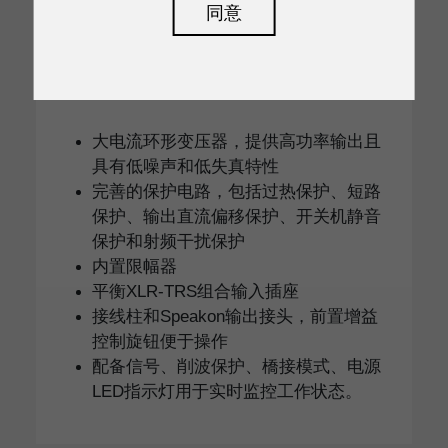
同意
TRX5000
大电流环形变压器，提供高功率输出且
具有低噪声和低失真特性
完善的保护电路，包括过热保护、短路
保护、输出直流偏移保护、开关机静音
保护和射频干扰保护
内置限幅器
平衡XLR-TRS组合输入插座
接线柱和Speakon输出接头，前置增益
控制旋钮便于操作
配备信号、削波保护、橋接模式、电源
LED指示灯用于实时监控工作状态。