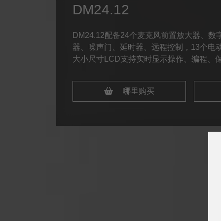
DM24.12
DM24.12配备24个麦克风前置放大器、
器、噪声门、延时器、远程控制，13个电
大小尺寸LCD支持实时显示操作、编程、
哪里购买