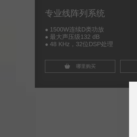
专业线阵列系统
1500W连续D类功放
●
最大声压级132 dB
●
48 KHz，32位DSP处理
●
哪里购买