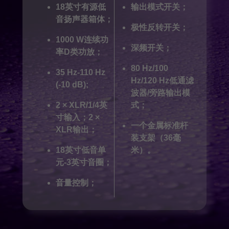
18英寸有源低
输出模式开关；
音扬声器箱体；
极性反转开关；
1000 W连续功
深频开关；
率D类功放；
80 Hz/100
35 Hz-110 Hz
Hz/120 Hz低通滤
(-10 dB);
波器/旁路输出模
2 × XLR/1/4英
式；
寸输入；2 ×
一个金属标准杆
XLR输出；
装支架（36毫
18英寸低音单
米）。
元-3英寸音圈；
音量控制；