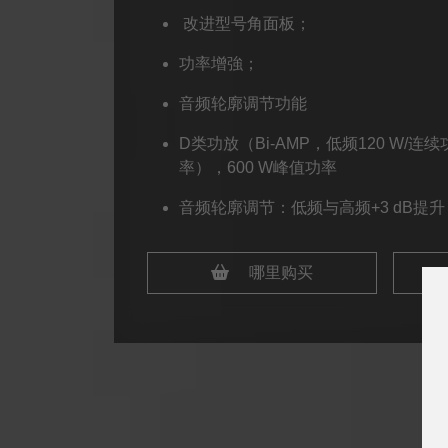
改进型号角面板；
功率增強；
音频轮廓调节功能
D类功放（Bi-AMP，低频120 W/连续功
率），600 W峰值功率
音频轮廓调节：低频与高频+3 dB提升
哪里购买