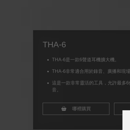
THA-6
THA-6是一款6聲道耳機擴大機。
THA-6非常適合用於錄音、廣播和現
這是一款非常靈活的工具，允許最多6
音。
哪裡購買