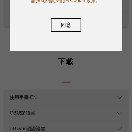
請按此閱讀我們的 Cookie 政策。
尺寸（寬 × 深 × 高）
重量
同意
下載
使用手冊-EN
CB認證證書
cTUVus認證證書