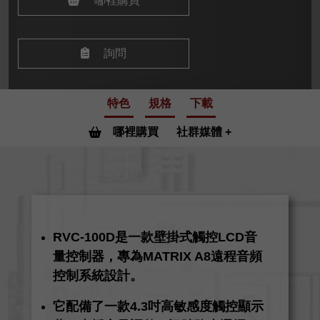
哪裡購買
詢問
特色
規格
下載
哪裡購買
社群媒體
RVC-100D是一款壁掛式觸控LCD音
量控制器，專為MATRIX A8遠程音頻
控制系統設計。
它配備了一款4.3吋高敏感度觸控顯示