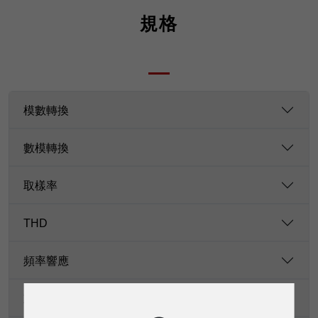
規格
模數轉換
數模轉換
取樣率
THD
頻率響應
動態範圍