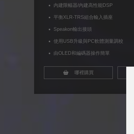
內建限幅器/內建高性能DSP
平衡XLR-TRS組合輸入插座
Speakon輸出接頭
使用USB升級與PC軟體測量調校
由OLED和編碼器操作簡單
哪裡購買