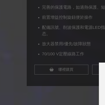
完善的保護電路，如過熱保護、
前置增益控制旋鈕便於操作
配備訊號、削波保護和電源LED
态。
放大器禁用/優先/故障狀態
70/100 V定壓線路工作
哪裡購買