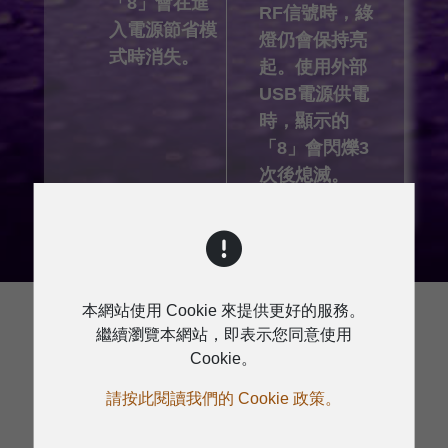
「8」會在進
RF信號時，綠
入電源節省模
燈仍會保持亮
式時消失。
起。使用外部
USB電源供電
時，顯示的
「8」會閃爍3
次後熄滅。
本網站使用 Cookie 來提供更好的服務。
繼續瀏覽本網站，即表示您同意使用
Cookie。
規格
請按此閱讀我們的 Cookie 政策。