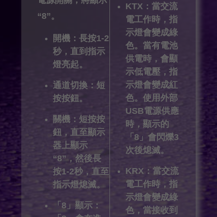
KTX：當交流
“8”。
電工作時，指
示燈會變成綠
開機：長按1-2
色。當有電池
秒，直到指示
供電時，會顯
燈亮起。
示低電壓，指
示燈會變成紅
通道切換：短
色。使用外部
按按鈕。
USB電源供應
關機：短按按
時，顯示的
鈕，直至顯示
「8」會閃爍3
器上顯示
次後熄滅。
“8”，然後長
KRX：當交流
按1-2秒，直至
電工作時，指
指示燈熄滅。
示燈會變成綠
「8」顯示：
色，當接收到