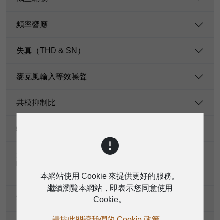
頻率響應
失真（THD & SN）
麥克風輸入等效噪聲
共模抑制比
輸入增益控制範圍（20 Hz - 20 kHz頻寬）
衰減（串音）（20 Hz-20 kHz頻寬，線路輸入。1/4
吋TRS主輸出。1 kHz訊號，0 dBu參考電平，22
Hz-22 kHz帶通濾波器，單位增益）
本網站使用 Cookie 來提供更好的服務。
繼續瀏覽本網站，即表示您同意使用
額定輸出電平
Cookie。
請按此閱讀我們的 Cookie 政策。