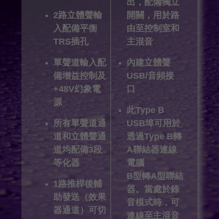
出，配備獨立
2路立體聲輸
開關，用於路
入配備平衡
由至控制室和
TRS插孔
主混音
單聲道輸入配
內建立體聲
備增益控制及
USB/音頻接
+48V幻象電
口
源
此Type B
所有單聲道通
USB埠可用於
道和立體聲通
透過Type B轉
道均配備3段
A聯結器連線
等化器
電腦
B型轉A型聯結
1路推桿後輔
器。當處於錄
助發送（效果
音模式時，可
器通道）可切
連線至主混音