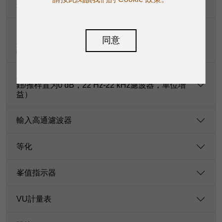
最大輸出電平
最大電壓增益（等化器和PAN/BAL旋鈕置爲0 dB，
同意
其他所有旋鈕或推桿置为最大，效果器靜音，1 kHz
訊號，阻抗=600 Ω）
主混音噪音（20 Hz-20 kHz頻寬，主輸出（所有旋
鈕/推桿置为0 dB，22 Hz-22 kHz濾波器，單位增
益）
輸入高通濾波器
等化
峯值指示器
VU計量表