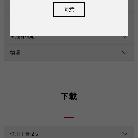
等化
同意
DSP模組
主混音模組
物理
下載
使用手冊-2 s