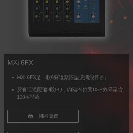
MXi.6FX
MXi.6FX是一款6聲道緊湊型便攜混音器。
所有通道配備3段EQ，內建24位元DSP效果器含
100種預設
哪裡購買