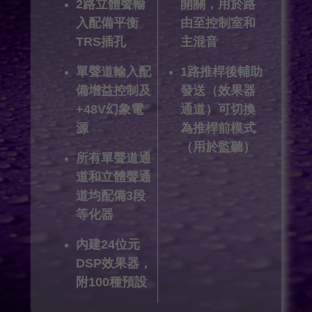
2路立體聲輸
開關，用於路
入配備平衡
由至控制室和
TRS插孔
主混音
單聲道輸入配
1路推桿後輔助
備增益控制及
發送（效果器
+48V幻象電
通道）可切換
源
為推桿前模式
（用於監聽）
所有單聲道通
道和立體聲通
道均配備3段
等化器
內建24位元
DSP效果器，
附100種預設