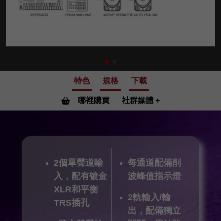
特色
規格
下載
哪裡購買
社群媒體
2個單聲道輸
每通道配備削
入，配有镀金
波峰值指示燈
XLR和平衡
2軌輸入/輸
TRS插孔
出，配備獨立