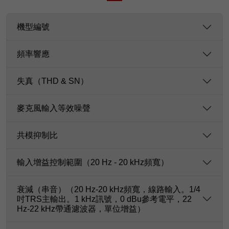
機型編號
頻率響應
失真（THD & SN）
麥克風輸入等效噪聲
共模抑制比
輸入增益控制範圍（20 Hz - 20 kHz頻寬）
衰減（串音）（20 Hz-20 kHz頻寬，線路輸入。1/4
吋TRS主輸出。1 kHz訊號，0 dBu參考電平，22
Hz-22 kHz帶通濾波器，單位增益）