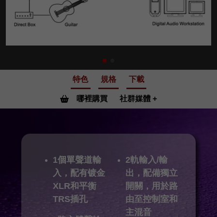
特色
規格
下載
哪裡購買
社群媒體
1個單聲道輸
2軌輸入/輸
入，配有镀金
出，配備獨立
XLR和平衡
開關，用於路
TRS插孔
由至控制室和
主混音