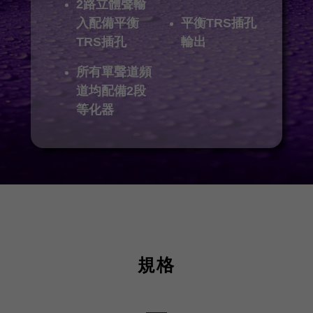
2路立體聲輸
入配備平衡
平衡TRS插孔
TRS插孔
輸出
所有單聲道頻
道均配備2段
等化器
規格