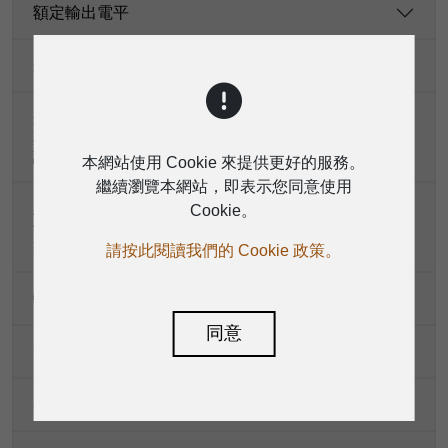
額定輸出電平
最大輸出電平
最大電壓增益（等化器和PAN/BAL旋鈕置爲0 dB，
其他所有旋鈕或推桿置为最大，效果器靜音，1 kHz
訊號，阻抗=600 Ω）
本網站使用 Cookie 來提供更好的服務。
繼續瀏覽本網站，即表示您同意使用
主混音噪音（20 Hz-20 kHz頻寬，主輸出（所有旋
Cookie。
鈕/推桿置为0 dB，22 Hz-22 kHz濾波器，單位增
益）
請按此閱讀我們的 Cookie 政策。
輸入高通濾波器
同意
等化
峯值指示器