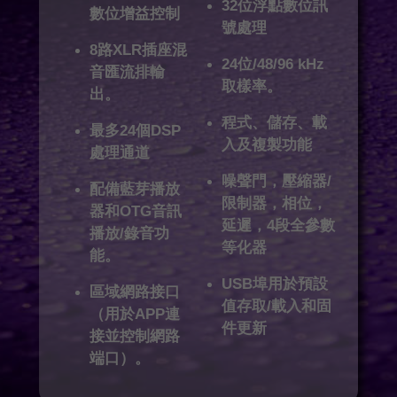
32位浮點數位訊
數位增益控制
號處理
8路XLR插座混
24位/48/96 kHz
音匯流排輸
取樣率。
出。
程式、儲存、載
最多24個DSP
入及複製功能
處理通道
噪聲門，壓縮器/
配備藍芽播放
限制器，相位，
器和OTG音訊
延遲，4段全參數
播放/錄音功
等化器
能。
USB埠用於預設
區域網路接口
值存取/載入和固
（用於APP連
件更新
接並控制網路
端口）。