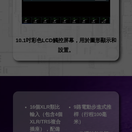
10.1吋彩色LCD觸控屏幕，用於圖形顯示和
設置。
16個XLR類比
9路電動步進式推
輸入（包含4個
桿（行程100毫
XLR/TRS複合
米）
插座），配備