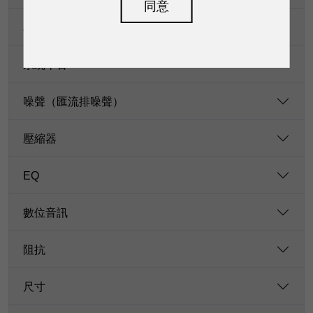
同意
耳機輸出
系統串音
噪聲（匯流排噪聲）
壓縮器
EQ
數位音訊
阻抗
尺寸