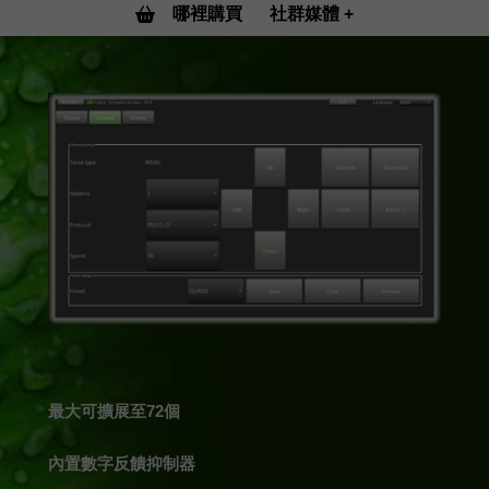
哪裡購買
社群媒體
最大可擴展至72個
內置數字反饋抑制器