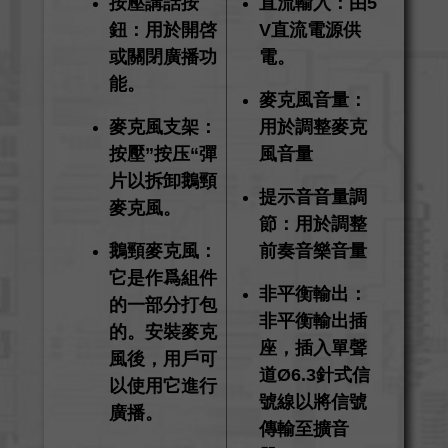
按壓講話按
直流輸入：由5
鈕：用於開啓
V直流電源供
或關閉廣播功
電。
能。
麥克風音量：
麥克風支架：
用於調整麥克
按壓”按压“彈
風音量
片以拆卸鵝頸
提示音音量調
麥克風。
節：用於調整
鵝頸麥克風：
前奏音樂音量
它是作爲組件
非平衡輸出：
的一部分打包
非平衡輸出插
的。安裝麥克
座，插入單聲
風後，用戶可
道Ø6.3針式信
以使用它進行
號線以將信號
廣播。
傳輸至擴音