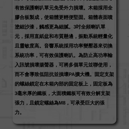
有效保護喇叭單元免受外力損壞。木箱採用全
膠合板製成，使箱體更輕便堅固。箱體表面噴
塗細沙漆，觸感更為細膩。3吋全頻喇叭單
元，採用直紙盆和布質懸邊，振動系統輕量化
且靈敏度高。音響系統採用功率變壓器來切換
系統功率，可有效保護喇叭。為防止高功率輸
入訊號損壞揚聲器，可將多個單元並聯使用，
而不會導致低阻抗並損壞PA擴大機。固定支架
的螺絲鎖定在木箱內部的固定板上，固定板為
3毫米厚的鐵板，大面積鐵板可有效分解支架
張力，且鎖定螺絲為M8，可承受巨大的張
力。