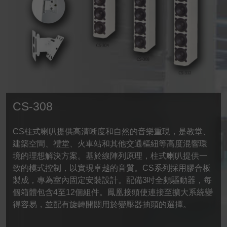
CS-308
CS柱式喇叭提供高清晰度和自然的音樂重現，是教堂、
建築空間、禮堂、火車站和其他交通樞紐等高度混響環
境的理想解決方案。基於線陣列原理，柱式喇叭提供一
致的模式控制，以實現卓越的音質。CS系列採用膠合板
製成，專為室內固定安裝設計。配備3吋全頻驅動器，每
個箱體包含4至12個組件。鳳凰接頭使連接至擴大系統變
得容易，並配有旋轉開關用於變壓器抽頭的選擇。