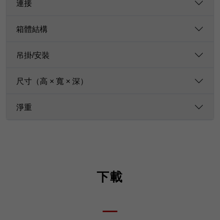
連接
箱體結構
吊掛/安裝
尺寸（高 × 寬 × 深）
淨重
下載