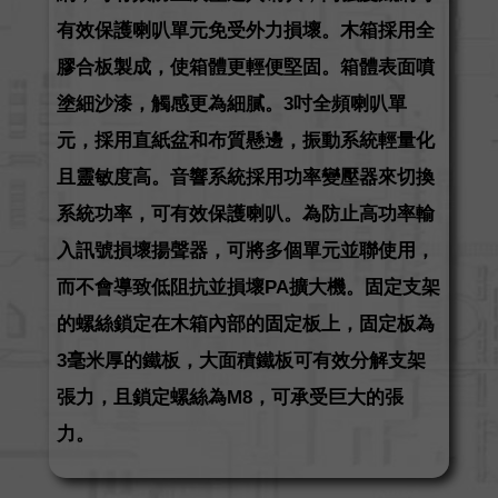
有效保護喇叭單元免受外力損壞。木箱採用全
膠合板製成，使箱體更輕便堅固。箱體表面噴
塗細沙漆，觸感更為細膩。3吋全頻喇叭單
元，採用直紙盆和布質懸邊，振動系統輕量化
且靈敏度高。音響系統採用功率變壓器來切換
系統功率，可有效保護喇叭。為防止高功率輸
入訊號損壞揚聲器，可將多個單元並聯使用，
而不會導致低阻抗並損壞PA擴大機。固定支架
的螺絲鎖定在木箱內部的固定板上，固定板為
3毫米厚的鐵板，大面積鐵板可有效分解支架
張力，且鎖定螺絲為M8，可承受巨大的張
力。