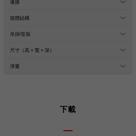
連接
箱體結構
吊掛/安裝
尺寸（高 × 寬 × 深）
淨重
下載