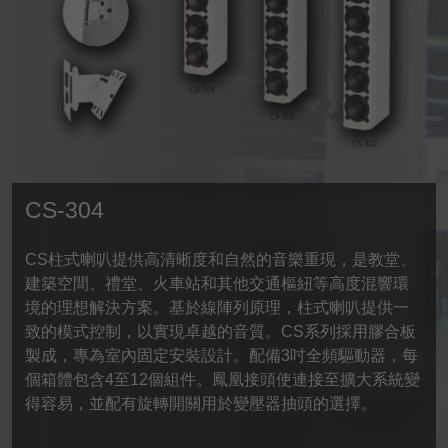
CS-304
CS柱式喇叭提供高清晰度和自然的音樂重現，是教堂、
建築空間、禮堂、火車站和其他交通樞紐等高度混響環
境的理想解決方案。基於線陣列原理，柱式喇叭提供一
致的模式控制，以實現卓越的音質。CS系列採用膠合板
製成，專為室內固定安裝設計。配備3吋全頻驅動器，每
個箱體包含4至12個組件。鳳凰接頭使連接至擴大系統變
得容易，並配有旋轉開關用於變壓器抽頭的選擇。