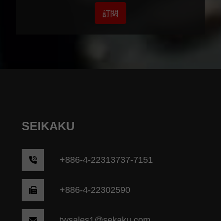
訂閱
SEIKAKU
+
886-4-22313737-7151
+886-4-22302590
twsales1@sekaku.com