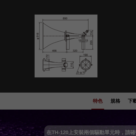
特色
規格
下
在TH-120上安裝兩個驅動單元時，