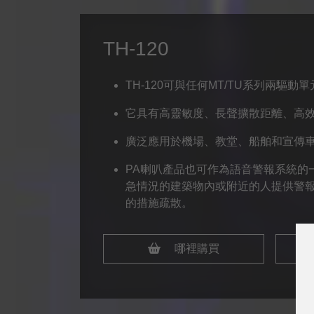
TH-120
TH-120可與任何MT/TU系列兩驅動
它具有高靈敏度、長聲擴散距離、高
廣泛應用於機場、教堂、船舶和宣傳
PA喇叭產品也可作為語音警報系統的
急情況的建築物內或附近的人提供警
的措施疏散。
哪裡購買