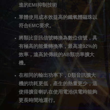
進的EMI抑制技術
單體使用成本效益高的鐵氧體磁珠以
符合EMC要求。
將類比音訊信號轉換為數位信號，具
有極高的能量轉換率，最高達92%的
效率，遠高於傳統的AB類功率擴大
機。
在相同的輸出功率下，D類音訊擴大
機的功耗更低，產生的熱量更少，這
使得擴音喇叭在使用電池供電時能夠
更長時間地運行。