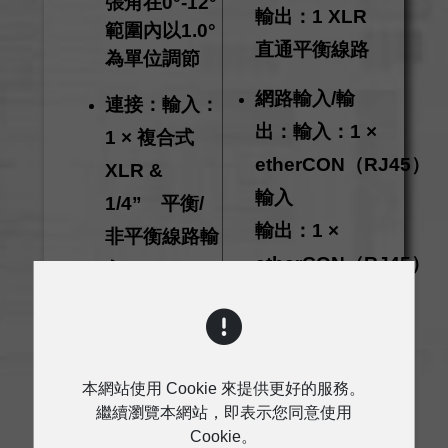
張角在0°-12°
輸出：1 XLR
範圍內以1.0°
直通平衡線路
為單位調節
網路輸入/輸
連接：輸入：
出：輸入：1 ×
1 × 複合式
etherCON（RJ45）
XLR &
輸入
1/
4”
平衡/
輸出：1 ×
非平衡線路輸
etherCON（RJ45）
入
輸出
輸出：1 XLR
直通平衡線路
網路輸入/輸
本網站使用 Cookie 來提供更好的服務。
繼續瀏覽本網站，即表示您同意使用
出：輸入：1
Cookie。