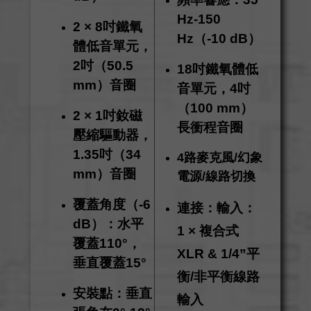
Hz-150
2 × 8吋鐵氧
Hz（-10 dB）
體低音單元，
2吋（
50.5
18吋鐵氧體低
mm
）音圈
音單元，4吋
（
100 mm
）
2 × 1吋釹磁
長衝程音圈
壓縮驅動器，
1.35吋（
34
4路麥克風/幻象
mm
）音圈
電源/線路切換
覆蓋角度（-6
連接：輸入：
dB）：水平
1 × 複合式
覆蓋110°，
XLR & 1/
4”
平
垂直覆蓋15°
衡/非平衡線路
安裝點：垂直
輸入