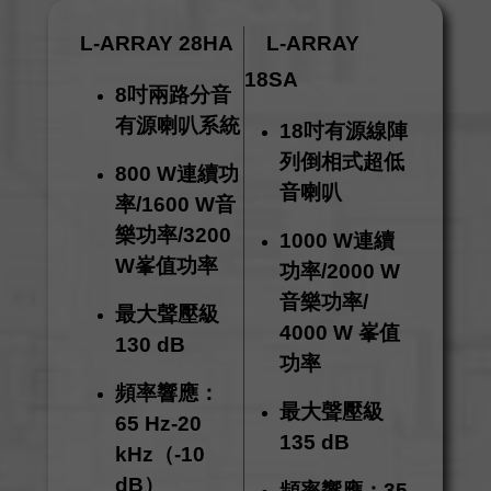
L-ARRAY
28HA
L-ARRAY
18SA
8吋兩路分音
有源喇叭系統
18吋有源線陣
列倒相式超低
800 W連續功
音喇叭
率/1600 W音
樂功率/3200
1000 W連續
W峯值功率
功率/2000 W
音樂功率/
最大聲壓級
4000 W
峯值
130 dB
功率
頻率響應：
最大聲壓級
65 Hz-20
135 dB
kHz（-10
dB）
頻率響應：35