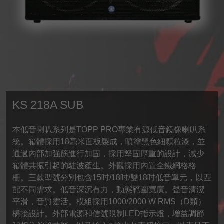
KS 218A SUB
本低音喇叭系列是TOPP PRO專業有源低音鏡像喇叭系
統。箱體採用18毫米面板製成，噴塗黑色細顆粒漆，並
通過內部加強筋進行加固，採用堅固厚重的設計，減少
箱體共振引起的駐波產生。外觀採用內置全鐵網格格
柵。三款型號分別包含15吋/18吋/雙18吋低音單元，以匹
配不同需求。低音深沉有力，動態範圍寬廣。聲音清潔
平滑，音質靈活。模組採用1000/2000 W RMS（D類）
橋接設計。外部電源和信號限制LED指示燈，增益調節