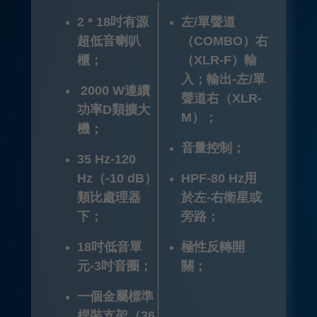
2 * 18吋有源
左/單聲道
超低音喇叭
（COMBO）右
櫃；
（XLR-F）輸
入；輸出-左/單
2000 W連續
聲道右（XLR-
功率D類擴大
M）；
機；
音量控制；
35 Hz-120
Hz（-10 dB）
HPF-80 Hz用
類比處理器
於左-右衛星或
下；
旁路；
18吋低音單
極性反轉開
元-3吋音圈；
關；
一個金屬標準
桿裝支架（36