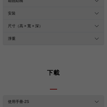
箱體結構
安裝
尺寸（高 × 寬 × 深）
淨重
下載
使用手冊-2S