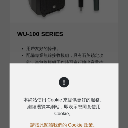
WU-100 SERIES
用戶友好的操作。
配備專業無線接收模組，具有石英鎖定功
能，當無線模組工作時可進行輸出音量控
制，MP3播放器和AUX輸出可靜音。
內建一個麥克風和一對AUX輸入，具有獨立
音量控制。
數位MP3播放器，音質清晰，操作簡易。
D類功率擴大機配備專業兩分頻分音器。
本網站使用 Cookie 來提供更好的服務。
專業安裝孔，可將本單元升高以滿足要求。
繼續瀏覽本網站，即表示您同意使用
輪子和把手，方便攜帶
Cookie。
兩路電源供應：交流115-120 V/220-240 V，
直流22.2 V（鋰電池）
請按此閱讀我們的 Cookie 政策。