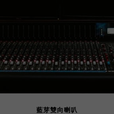
藍芽雙向喇叭