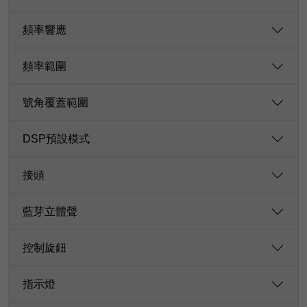
頻率響應
頻率範圍
號角覆蓋範圍
DSP預設模式
接頭
藍芽立體聲
控制旋鈕
指示燈