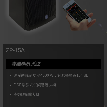
ZP-15A
專業喇叭系統
總系統峰值功率4000 W，對應聲壓級134 dB
DSP增強式低頻響應技術
高效D類擴大機