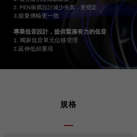
2. PEN振膜設計減少失真，更穩定
3.能量傳輸更一致
專業低音設計，提供緊湊有力的低音
1. 獨家低音單元位移管理
2.延伸低頻重現
規格