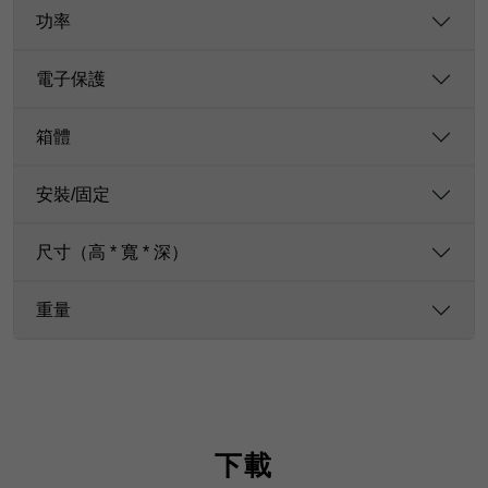
功率
電子保護
箱體
安裝/固定
尺寸（高 * 寬 * 深）
重量
下載